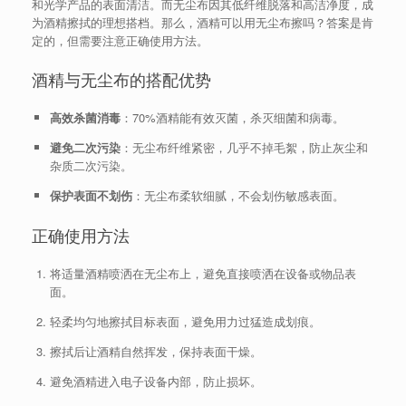
和光学产品的表面清洁。而无尘布因其低纤维脱落和高洁净度，成
为酒精擦拭的理想搭档。那么，酒精可以用无尘布擦吗？答案是肯
定的，但需要注意正确使用方法。
酒精与无尘布的搭配优势
高效杀菌消毒
：70%酒精能有效灭菌，杀灭细菌和病毒。
避免二次污染
：无尘布纤维紧密，几乎不掉毛絮，防止灰尘和
杂质二次污染。
保护表面不划伤
：无尘布柔软细腻，不会划伤敏感表面。
正确使用方法
将适量酒精喷洒在无尘布上，避免直接喷洒在设备或物品表
面。
轻柔均匀地擦拭目标表面，避免用力过猛造成划痕。
擦拭后让酒精自然挥发，保持表面干燥。
避免酒精进入电子设备内部，防止损坏。