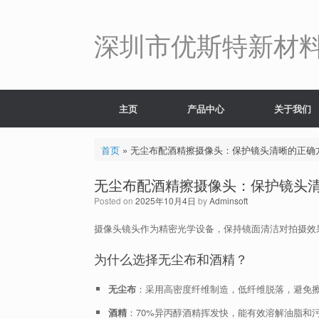
Skip
to
content
深圳市优斯特新材
主页
产品中心
关于我们
首页
»
无尘布配酒精擦摄像头：保护镜头清晰的正确
无尘布配酒精擦摄像头：保护镜头
Posted on
2025年10月4日
by
Adminsoft
摄像头镜头作为精密光学设备，保持镜面清洁对拍摄效
为什么选择无尘布和酒精？
无尘布
：采用高密度纤维制造，低纤维脱落，避免
酒精
：70%异丙醇酒精挥发快，能有效溶解油脂和