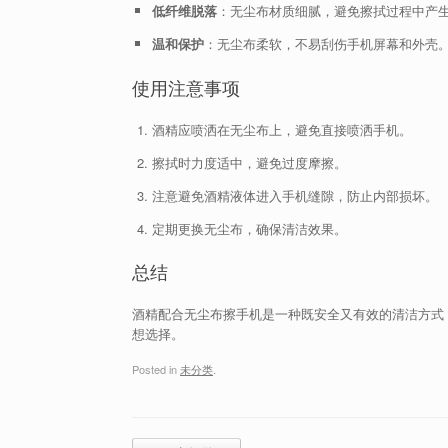
低纤维脱落
：无尘布材质细腻，避免擦拭过程中产
温和保护
：无尘布柔软，不易刮伤手机屏幕和外壳
使用注意事项
酒精应喷洒在无尘布上，避免直接喷洒手机。
擦拭时力度适中，避免过度摩擦。
注意避免酒精液体进入手机缝隙，防止内部损坏。
定期更换无尘布，确保清洁效果。
总结
酒精配合无尘布擦手机是一种既安全又有效的清洁方式
想选择。
Posted in
未分类
.
Post navigation