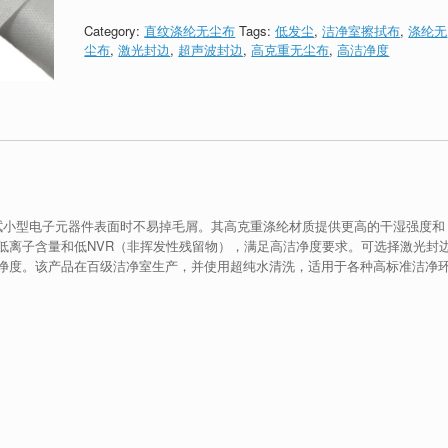
Category:
直纹涤纶无尘布
Tags:
低发尘
,
洁净室擦拭布
,
涤纶无
尘布
,
激光封边
,
超声波封边
,
高克重无尘布
,
高洁净度
擦拭小型电子元器件表面时不易掉毛屑。其高克重涤纶材质提供更高的干湿强度和
低离子含量和低NVR（非挥发性残留物），满足高洁净度要求。可选择激光封
净度。该产品在百级洁净室生产，并使用超纯水清洗，适用于各种高标准洁净