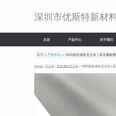
Skip
to
content
深圳市优斯特新材
主页
产品中心
关于我们
首页
»
产品中心
»
150G直纹涤纶无尘布 | 高克重耐磨
Home
/
无尘布
/
直纹涤纶无尘布
/ 150G直纹涤纶无尘布 |