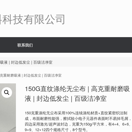
料科技有限公司
联系我们
吸液 | 封边低发尘 | 百级洁净室
 高克重耐磨吸液 | 封边低发尘 | 百级洁净室
150G直纹涤纶无尘布 | 高克重耐磨吸
液 | 封边低发尘 | 百级洁净室
150克重涤纶无尘布采用100%连续涤纶材质+直纹紧密织法制
成，布面耐磨性能强，擦拭较小电子元器件表面时不易掉毛屑
四边采用激光/超声波封边，克重为150g/平方米，有4×4、6×6
9×9、12×12四个规格尺寸，8个型号。