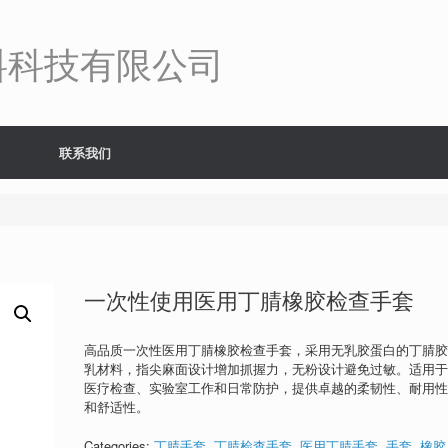
料科技有限公司
联系我们
一次性使用医用丁腈橡胶检查手套
高品质一次性医用丁腈橡胶检查手套，采用无乳胶蛋白的丁腈
乳材料，指尖麻面设计增加抓握力，无粉设计避免过敏。适用
医疗检查、实验室工作和日常防护，提供卓越的柔韧性、耐用
和舒适性。
Categories:
丁腈手套
,
丁腈检查手套
,
医用丁腈手套
,
手套
,
橡胶