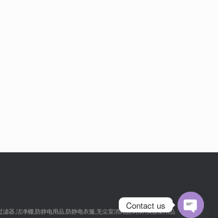
Contact us
,过滤器,洁净棚,防静电用品,防静电衣服,无尘室消耗品,耗材,实验室用品