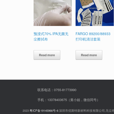
预浸式70% IPA无菌无
FARGO 89200/88933
尘擦拭布
打印机清洁套装
Read more
Read more
联系电话：0755-81773990
手机：13378403675（黄小姐，微信同号）
2023
粤ICP备19145966号-6
深圳市优斯特新材料科技有限公司,无尘布,无