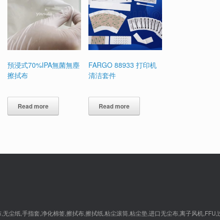
預浸式70%IPA無菌無塵
FARGO 88933 打印机
擦拭布
清洁套件
Read more
Read more
尘纸,手指套,净化棉签,擦拭布,擦拭纸,粘尘滚筒,粘尘垫,进口无尘布,离子风机,FFU