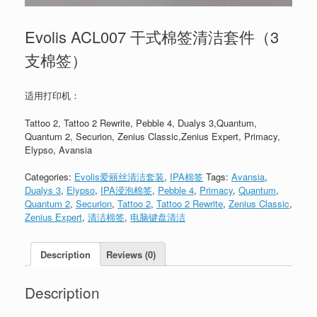
Evolis ACL007 干式棉签清洁套件（3
支棉签）
适用打印机：
Tattoo 2, Tattoo 2 Rewrite, Pebble 4, Dualys 3,Quantum,
Quantum 2, Securion, Zenius Classic,Zenius Expert, Primacy,
Elypso, Avansia
Categories:
Evolis爱丽丝清洁套装
,
IPA棉签
Tags:
Avansia
,
Dualys 3
,
Elypso
,
IPA浸泡棉签
,
Pebble 4
,
Primacy
,
Quantum
,
Quantum 2
,
Securion
,
Tattoo 2
,
Tattoo 2 Rewrite
,
Zenius Classic
,
Zenius Expert
,
清洁棉签
,
电脑键盘清洁
Description
Reviews (0)
Description