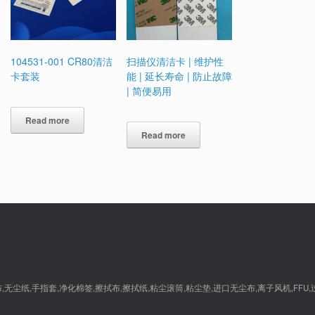
104531-001 CR80清洁
扫描仪清洁卡 | 维护性
卡套装
能 | 延长寿命 | 防止故障
| 简便易用
Read more
Read more
尘纸,手指套,净化棉签,擦拭布,擦拭纸,粘尘滚筒,粘尘垫,进口无尘布,离子风机,FFU