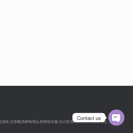
Contact us
,过滤器,洁净棚,防静电用品,防静电衣服,无尘室消耗品,耗材,实验室用品
Open
chaty