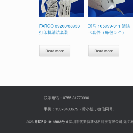
FARGO 89200/88933
斑马 105999-311 清洁
打印机清洁套装
卡套件（每包 5 个）
Read more
Read more
联系电话：0755-81773990
手机：13378403675（黄小姐，微信同号）
2023
粤ICP备19145966号-6
深圳市优斯特新材料科技有限公司,无尘布,无