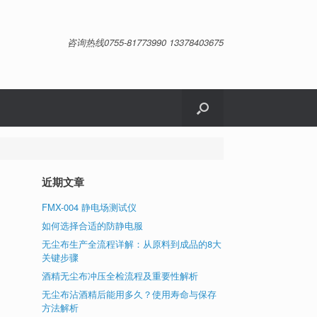
咨询热线0755-81773990 13378403675
近期文章
FMX-004 静电场测试仪
如何选择合适的防静电服
无尘布生产全流程详解：从原料到成品的8大
殊
关键步骤
尺
点
酒精无尘布冲压全检流程及重要性解析
应
无尘布沾酒精后能用多久？使用寿命与保存
卡
方法解析