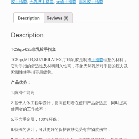
胶手指套
,
无乳胶手指套
,
无硫手指套
,
非乳胶手指套
Description
Reviews (0)
Description
TCSqp-02a非乳胶手指套
TCSqp,MTR,SUZUKILATEX,丁晴乳胶是制造
手指套
理想的材料，
它对手指的舒适性及材料耐久性高，不象天然乳胶对手指的压力及
紧绷性使手指容易疲劳。
产品优势：
1.防滑性能高
2.基于人体工程学设计，提高使用者在使用产品舒适度，同时提高
使用者的工作效率；
5.不含重金属，100%环保；
6.特殊的设计，可以更好的保护皮肤免受有害物质伤害；