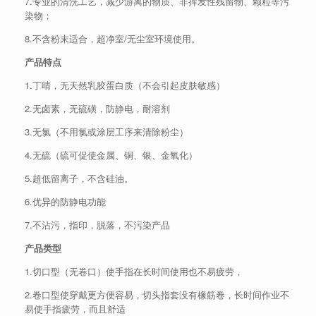
7.专业的清洗工艺，减少游离的物质、非挥发性残留物、颗粒等污
染物；
8.不含粉末适合，超净室/无尘室环境使用。
产品特点
1.丁晴，无天然乳胶蛋白质（不会引起皮肤敏感）
2.无卤素，无硫磺，防静电，耐溶剂
3.无氯（不用氯或涂层工序来清除粉尘）
4.无硫（硫可促使金属、铜、银、金氧化）
5.超低留离子，不含硅油。
6.优异的防静电功能
7.不沾污，指印，脱落，不污染产品
产品类型
1.切口型（无卷口）使手指在长时间使用也不易疲劳，
2.卷口型使穿戴更方便容易，切头指套没有橡筋卷，长时间作业不
易使手指疲劳，而且舒适