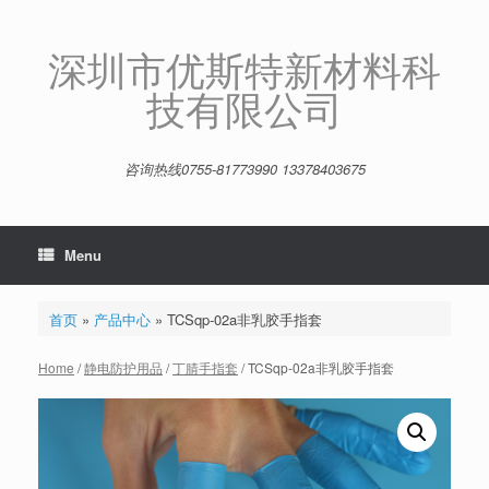
Skip
to
content
深圳市优斯特新材料科
技有限公司
咨询热线0755-81773990 13378403675
Menu
首页
»
产品中心
»
TCSqp-02a非乳胶手指套
Home
/
静电防护用品
/
丁腈手指套
/ TCSqp-02a非乳胶手指套