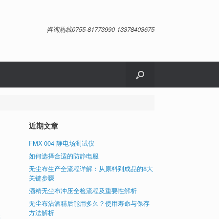
咨询热线0755-81773990 13378403675
近期文章
FMX-004 静电场测试仪
如何选择合适的防静电服
无尘布生产全流程详解：从原料到成品的8大
，
关键步骤
划
、
酒精无尘布冲压全检流程及重要性解析
无尘布沾酒精后能用多久？使用寿命与保存
方法解析
研